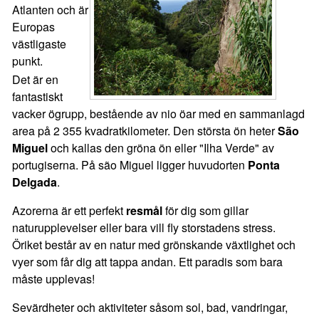
Atlanten och är
Europas
västligaste
punkt.
Det är en
fantastiskt
vacker ögrupp, bestående av nio öar med en sammanlagd
area på 2 355 kvadratkilometer. Den största ön heter
São
Miguel
och kallas den gröna ön eller "Ilha Verde" av
portugiserna. På são Miguel ligger huvudorten
Ponta
Delgada
.
Azorerna är ett perfekt
resmål
för dig som gillar
naturupplevelser eller bara vill fly storstadens stress.
Öriket består av en natur med grönskande växtlighet och
vyer som får dig att tappa andan. Ett paradis som bara
måste upplevas!
Sevärdheter och aktiviteter såsom sol, bad, vandringar,