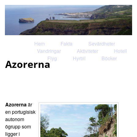
Hem
Fakta
Sevärdheter
Vandringar
Aktiviteter
Hotell
Flyg
Hyrbil
Böcker
Azorerna
Azorerna
är
en portugisisk
autonom
ögrupp som
ligger i