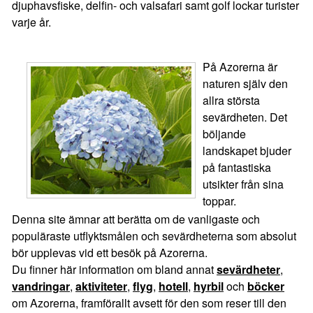
djuphavsfiske, delfin- och valsafari samt golf lockar turister
varje år.
På Azorerna är
naturen själv den
allra största
sevärdheten. Det
böljande
landskapet bjuder
på fantastiska
utsikter från sina
toppar.
Denna site ämnar att berätta om de vanligaste och
populäraste utflyktsmålen och sevärdheterna som absolut
bör upplevas vid ett besök på Azorerna.
Du finner här information om bland annat
sevärdheter
,
vandringar
,
aktiviteter
,
flyg
,
hotell
,
hyrbil
och
böcker
om Azorerna, framförallt avsett för den som reser till den